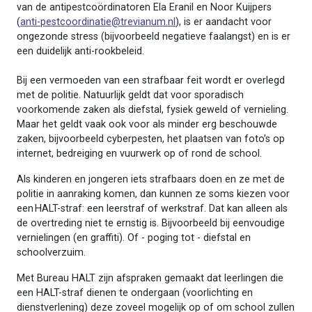
van de antipestcoördinatoren Ela Eranil en Noor Kuijpers
(
anti-pestcoordinatie@trevianum.nl
), is er aandacht voor
ongezonde stress (bijvoorbeeld negatieve faalangst) en is er
een duidelijk anti-rookbeleid.
Bij een vermoeden van een strafbaar feit wordt er overlegd
met de politie. Natuurlijk geldt dat voor sporadisch
voorkomende zaken als diefstal, fysiek geweld of vernieling.
Maar het geldt vaak ook voor als minder erg beschouwde
zaken, bijvoorbeeld cyberpesten, het plaatsen van foto’s op
internet, bedreiging en vuurwerk op of rond de school.
Als kinderen en jongeren iets strafbaars doen en ze met de
politie in aanraking komen, dan kunnen ze soms kiezen voor
een HALT-straf: een leerstraf of werkstraf. Dat kan alleen als
de overtreding niet te ernstig is. Bijvoorbeeld bij eenvoudige
vernielingen (en graffiti). Of - poging tot - diefstal en
schoolverzuim.
Met Bureau HALT zijn afspraken gemaakt dat leerlingen die
een HALT-straf dienen te ondergaan (voorlichting en
dienstverlening) deze zoveel mogelijk op of om school zullen