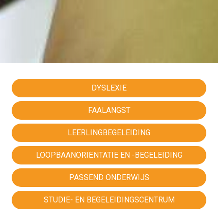
DYSLEXIE
FAALANGST
LEERLINGBEGELEIDING
LOOPBAANORIËNTATIE EN -BEGELEIDING
PASSEND ONDERWIJS
STUDIE- EN BEGELEIDINGSCENTRUM