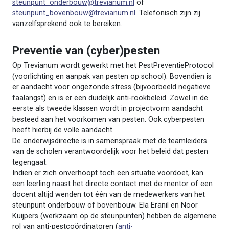
steunpunt_onderbouw@trevianum.nl
of
steunpunt_bovenbouw@trevianum.nl
. Telefonisch zijn zij
vanzelfsprekend ook te bereiken.
Preventie van (cyber)pesten
Op Trevianum wordt gewerkt met het PestPreventieProtocol
(voorlichting en aanpak van pesten op school). Bovendien is
er aandacht voor ongezonde stress (bijvoorbeeld negatieve
faalangst) en is er een duidelijk anti-rookbeleid. Zowel in de
eerste als tweede klassen wordt in projectvorm aandacht
besteed aan het voorkomen van pesten. Ook cyberpesten
heeft hierbij de volle aandacht.
De onderwijsdirectie is in samenspraak met de teamleiders
van de scholen verantwoordelijk voor het beleid dat pesten
tegengaat.
Indien er zich onverhoopt toch een situatie voordoet, kan
een leerling naast het directe contact met de mentor of een
docent altijd wenden tot één van de medewerkers van het
steunpunt onderbouw of bovenbouw. Ela Eranil en Noor
Kuijpers (werkzaam op de steunpunten) hebben de algemene
rol van anti-pestcoördinatoren (
anti-