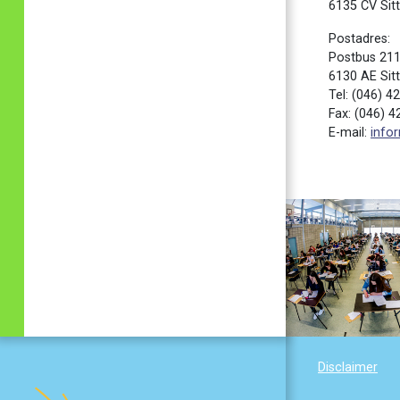
6135 CV Sit
Postadres:
Postbus 21
6130 AE Sit
Tel: (046) 4
Fax: (046) 4
E-mail:
info
Disclaimer