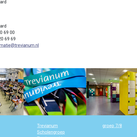
tard
1
tard
20 69 00
20 69 69
rmatie@trevianum.nl
Trevianum
groep 7/8
Scholengroep