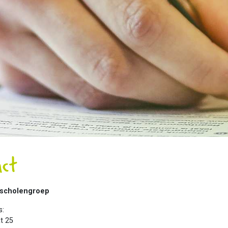
act
 scholengroep
s:
t 25