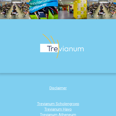
Disclaimer
Trevianum Scholengroep
Trevianum Havo
Trevianum Atheneum