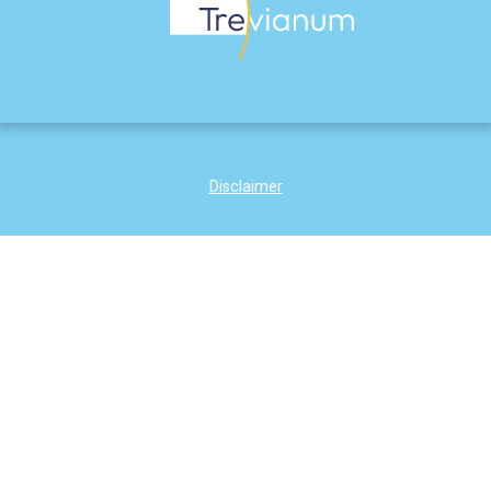
Disclaimer
Trevianum Scholengroep
Trevianum Havo
Trevianum Atheneum
Trevianum Gymnasium
groep 7/8
Topsport Talentschool